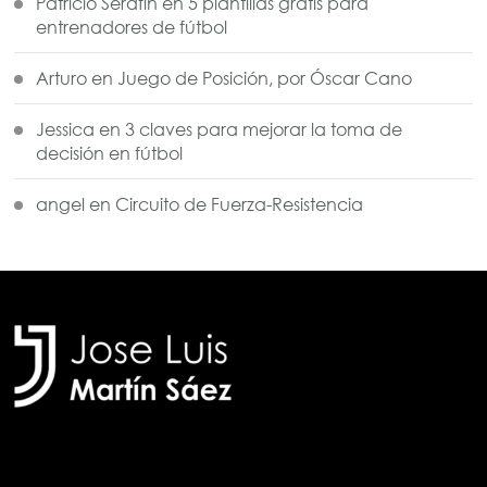
Patricio Serafin
en
5 plantillas gratis para
entrenadores de fútbol
Arturo
en
Juego de Posición, por Óscar Cano
Jessica
en
3 claves para mejorar la toma de
decisión en fútbol
angel
en
Circuito de Fuerza-Resistencia