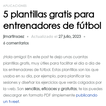
APLICACIONES
5 plantillas gratis para
entrenadores de fútbol
jlmartinsaez
27 julio, 2023
Actualizado el
en
6 comentarios
5
plantillas
¡Hola amigo! En este post te dejo unas cuantas
gratis
plantillas gratis, muy útiles para facilitar el día a día de
para
los entrenadores de fútbol. Estas plantillas son las que
entrenadores
usaba en su día, por ejemplo, para planificar las
de
sesiones y diseñar los ejercicios que verás colgados por
fútbol
la web. Son
sencillas, eficaces y gratuitas
, te las puedes
descargar en formato PDF simplemente
publicando
un tweet
.