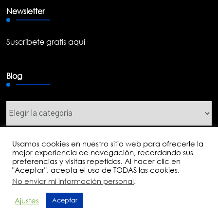
Newsletter
Suscríbete gratis aquí
Blog
Blog
Usamos cookies en nuestro sitio web para ofrecerle la
mejor experiencia de navegación, recordando sus
preferencias y visitas repetidas. Al hacer clic en
© Copyright 2026
Jose Luis Martín
. Todos los derechos
"Aceptar", acepta el uso de TODAS las cookies.
reservados.
Mental Health Coach | Desarrollado
No enviar mi información personal
.
por
Blossom Themes
. Funciona con
WordPress
.
Política
Ajustes
Aceptar
de privacidad