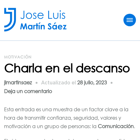
Jose Luis Martín
Sobre vivir del fútbol
MOTIVACIÓN
Charla en el descanso
jlmartinsaez
28 julio, 2023
Actualizado el
en
Deja un comentario
Charla
en
Esta entrada es una muestra de un factor clave a la
el
hora de transmitir confianza, seguridad, valores y
descanso
motivación a un grupo de personas: la
Comunicación
.