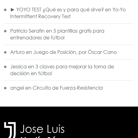
► YOYO TEST ¿Qué es y para qué sirve?
en
Yo-Yo
Intermittent Recovery Test
Patricio Serafin
en
5 plantillas gratis para
entrenadores de fútbol
Arturo
en
Juego de Posición, por Óscar Cano
Jessica
en
3 claves para mejorar la toma de
decisión en fútbol
angel
en
Circuito de Fuerza-Resistencia