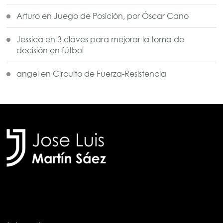
Arturo
en
Juego de Posición, por Óscar Cano
Jessica
en
3 claves para mejorar la toma de
decisión en fútbol
angel
en
Circuito de Fuerza-Resistencia