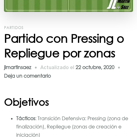
PARTIDOS
Partido con Pressing o
Repliegue por zonas
jlmartinsaez
22 octubre, 2020
Actualizado el
en
Deja un comentario
Partido
con
Objetivos
Pressing
o
Repliegue
Tácticos
: Transición Defensiva: Pressing (zona de
por
finalización), Repliegue (zonas de creación e
zonas
iniciación)