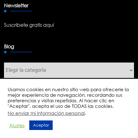
Newsletter
Suscríbete gratis aquí
Blog
Blog
Usamos cookies en nuestro sitio web para ofrecerle la
mejor experiencia de navegación, recordando sus
preferencias y visitas repetidas. Al hacer clic en
© Copyright 2026
Jose Luis Martín
. Todos los derechos
"Aceptar", acepta el uso de TODAS las cookies.
reservados.
Mental Health Coach | Desarrollado
No enviar mi información personal
.
por
Blossom Themes
. Funciona con
WordPress
.
Política
Ajustes
Aceptar
de privacidad