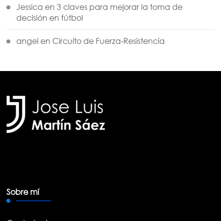
Jessica
en
3 claves para mejorar la toma de
decisión en fútbol
angel
en
Circuito de Fuerza-Resistencia
Sobre mí