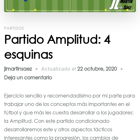
PARTIDOS
Partido Amplitud: 4
esquinas
jlmartinsaez
22 octubre, 2020
Actualizado el
en
Deja un comentario
Partido
Amplitud:
Ejercicio sencillo y recomendadísimo por mi parte para
4
trabajar uno de los conceptos más importantes en el
esquinas
fútbol y que más les cuesta desarrollar a los jugadores:
la Amplitud. Con este partido condicionado
desarrollaremos este y otros aspectos tácticos
interesantes como la progresión, los cambios de