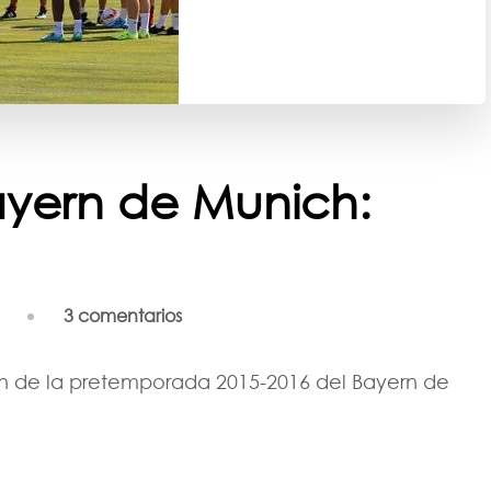
yern de Munich:
en
3 comentarios
Pretemporada
Bayern
ión de la pretemporada 2015-2016 del Bayern de
de
Munich:
Sesión