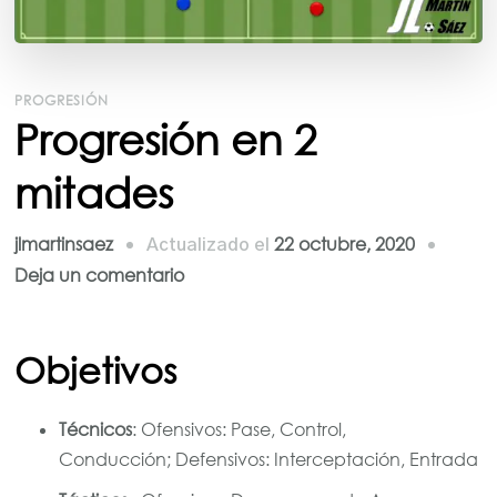
PROGRESIÓN
Progresión en 2
mitades
jlmartinsaez
22 octubre, 2020
Actualizado el
en
Deja un comentario
Progresión
en
Objetivos
2
mitades
Técnicos
: Ofensivos: Pase, Control,
Conducción; Defensivos: Interceptación, Entrada